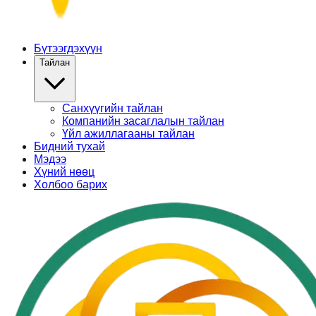
Бүтээгдэхүүн
Тайлан
Санхүүгийн тайлан
Компанийн засаглалын тайлан
Үйл ажиллагааны тайлан
Бидний тухай
Мэдээ
Хүний нөөц
Холбоо барих