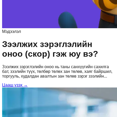
Мэдээлэл
Зээлжих зэрэглэлийн
оноо (скор) гэж юу вэ?
Зээлжих зэрэглэлийн оноо нь таны санхүүгийн сахилга
бат, зээлийн түүх, төлбөр төлөх зан төлөв, хаяг байршил,
торгууль, худалдан авалтын зан төлөв зэрэг зээлийн
...
Цааш үзэх →