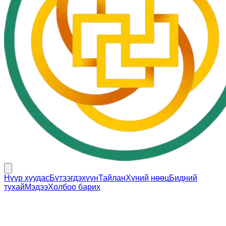
Нүүр хуудас
Бүтээгдэхүүн
Тайлан
Хүний нөөц
Бидний
тухай
Мэдээ
Холбоо барих