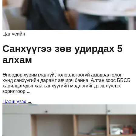
Цаг үеийн
Санхүүгээ зөв удирдах 5
алхам
Өнөөдөр хуримтлалгүй, төлөвлөгөөгүй амьдрал олон
хүнд санхүүгийн дарамт авчирч байна. Алтан зоос ББСБ
харилцагчдынхаа санхүүгийн мэдлэгийг дээшлүүлэх
зорилгоор
...
Цааш үзэх →