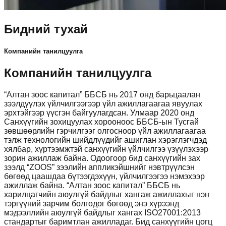
Бидний тухай
Компанийн танилцуулга
Компанийн танилцуулга
“Алтан зоос капитал” ББСБ нь 2017 онд барьцаалан
зээлдүүлэх үйлчилгээгээр үйл ажиллагаагаа явуулах
эрхтэйгээр үүсгэн байгуулагдсан. Улмаар 2020 онд
Санхүүгийн зохицуулах хорооноос ББСБ-ын Тусгай
зөвшөөрлийн гэрчилгээг олгосноор үйл ажиллагаагаа
тэлж технологийн шийдлүүдийг ашиглан хэрэглэгчдэд
хялбар, хүртээмжтэй санхүүгийн үйлчилгээ үзүүлэхээр
зорин ажиллаж байна. Одоогоор бид санхүүгийн зах
зээлд “ZOOS” зээлийн аппликэйшнийг нэвтрүүлсэн
бөгөөд цаашдаа бүтээгдэхүүн, үйлчилгээгээ нэмэхээр
ажиллаж байна. “Алтан зоос капитал” ББСБ нь
харилцагчийн аюулгүй байдлыг хангаж ажиллахыг нэн
тэргүүний зарчим болгодог бөгөөд энэ хүрээнд
мэдээллийн аюулгүй байдлыг хангах ISO27001:2013
стандартыг баримтлан ажилладаг. Бид санхүүгийн цогц