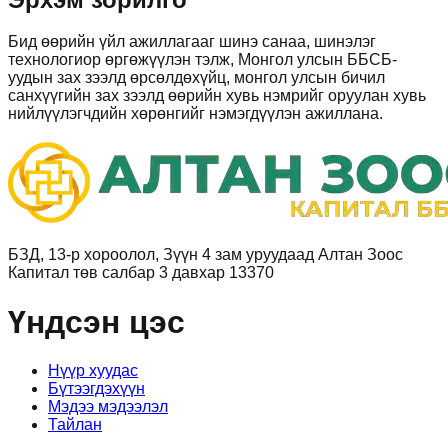
Бид өөрийн үйл ажиллагааг шинэ санаа, шинэлэг
технологиор өргөжүүлэн тэлж, Монгол улсын ББСБ-
уудын зах зээлд өрсөлдөхүйц, монгол улсын бичил
санхүүгийн зах зээлд өөрийн хувь нэмрийг оруулан хувь
нийлүүлэгчдийн хөрөнгийг нэмэгдүүлэн ажиллана.
БЗД, 13-р хороолол, Зүүн 4 зам уруудаад Алтан Зоос
Капитал төв салбар 3 давхар 13370
Үндсэн цэс
Нүүр хуудас
Бүтээгдэхүүн
Мэдээ мэдээлэл
Тайлан