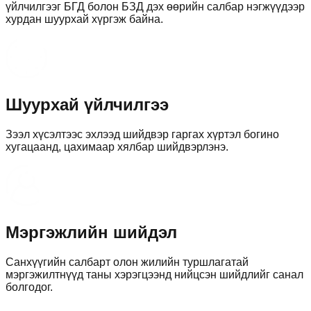
үйлчилгээг БГД болон БЗД дэх өөрийн салбар нэгжүүдээр
хурдан шуурхай хүргэж байна.
Шуурхай үйлчилгээ
Зээл хүсэлтээс эхлээд шийдвэр гаргах хүртэл богино
хугацаанд, цахимаар хялбар шийдвэрлэнэ.
Мэргэжлийн шийдэл
Санхүүгийн салбарт олон жилийн туршлагатай
мэргэжилтнүүд таны хэрэгцээнд нийцсэн шийдлийг санал
болгодог.