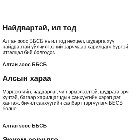
Найдвартай, ил тод
Алтан зоос ББСБ нь ил тод нөхцөл, шударга хүү,
найдвартай үйлчилгээний зарчмаар харилцагч бүртэй
итгэлцэл бий болгодог.
Алтан зоос ББСБ
Алсын хараа
Мэргэжлийн, чадварлаг, чин эрмэлзэлтэй, шудрага эрч
хүчтэй, багаар харилцагчдын санхүүгийн хэрэгцээг
хангаж, бичил санхүүгийн салбарт тэргүүлэгч ББСБ
болно
Алтан зоос ББСБ
Эрхэм зорилго