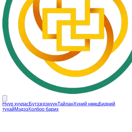
Нүүр хуудас
Бүтээгдэхүүн
Тайлан
Хүний нөөц
Бидний
тухай
Мэдээ
Холбоо барих