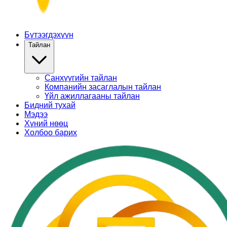
Бүтээгдэхүүн
Тайлан
Санхүүгийн тайлан
Компанийн засаглалын тайлан
Үйл ажиллагааны тайлан
Бидний тухай
Мэдээ
Хүний нөөц
Холбоо барих