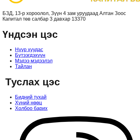
БЗД, 13-р хороолол, Зүүн 4 зам уруудаад Алтан Зоос
Капитал төв салбар 3 давхар 13370
Үндсэн цэс
Нүүр хуудас
Бүтээгдэхүүн
Мэдээ мэдээлэл
Тайлан
Туслах цэс
Бидний тухай
Хүний нөөц
Холбоо барих