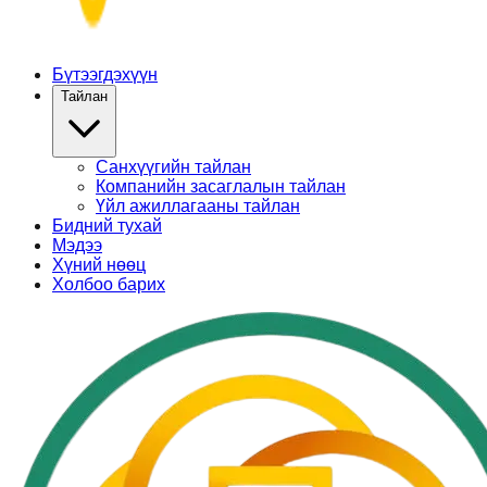
Бүтээгдэхүүн
Тайлан
Санхүүгийн тайлан
Компанийн засаглалын тайлан
Үйл ажиллагааны тайлан
Бидний тухай
Мэдээ
Хүний нөөц
Холбоо барих