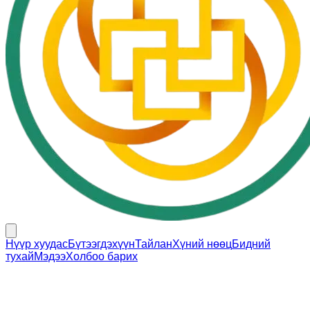
Нүүр хуудас
Бүтээгдэхүүн
Тайлан
Хүний нөөц
Бидний
тухай
Мэдээ
Холбоо барих