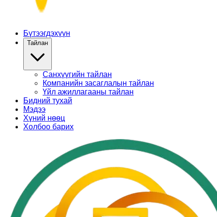
Бүтээгдэхүүн
Тайлан
Санхүүгийн тайлан
Компанийн засаглалын тайлан
Үйл ажиллагааны тайлан
Бидний тухай
Мэдээ
Хүний нөөц
Холбоо барих