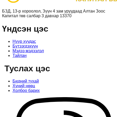
БЗД, 13-р хороолол, Зүүн 4 зам уруудаад Алтан Зоос
Капитал төв салбар 3 давхар 13370
Үндсэн цэс
Нүүр хуудас
Бүтээгдэхүүн
Мэдээ мэдээлэл
Тайлан
Туслах цэс
Бидний тухай
Хүний нөөц
Холбоо барих