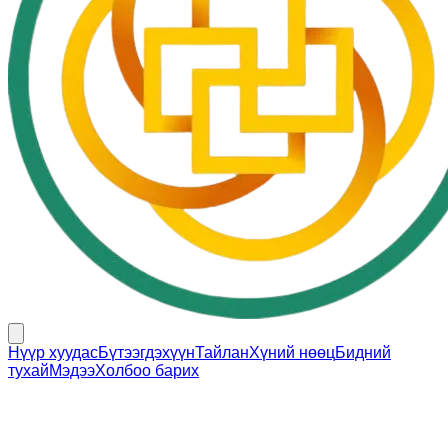
Нүүр хуудас
Бүтээгдэхүүн
Тайлан
Хүний нөөц
Бидний
тухай
Мэдээ
Холбоо барих